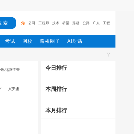
公司
工程师
技术
桥梁
路桥
公路
广东
工程
招聘
设计
公司
考试
网校
路桥圈子
AI对话
今日排行
经理/运营主管
本周排行
市
兴安盟
本月排行