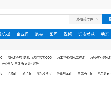
程机械
企业库
展会
图库
视频
资格考试
动态
O
副总经理/副总裁/首席运营官COO
总工程师/副总工程师
总监/事业部总
分公司/办事处/分支机构经理
市
赤峰市
通辽市
鄂尔多斯市
呼伦贝尔市
巴彦淖尔市
乌兰察布