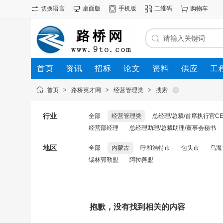
切换语言
桌面版
手机版
二维码
购物车
首页
资讯
招标
论文
资料
供应
工
首页
>
路桥英才网
>
经营管理类
>
搜索
行业
全部
经营管理类
总经理/总裁/首席执行官CE
经营部经理
总经理助理/总裁助理/董事会秘书
地区
全部
内蒙古
呼和浩特市
包头市
乌海
锡林郭勒盟
阿拉善盟
抱歉，没有找到相关的内容