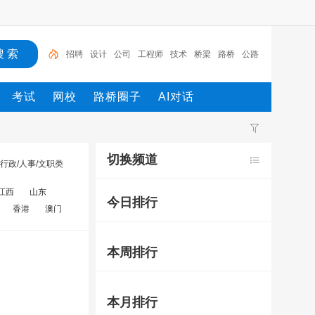
招聘
设计
公司
工程师
技术
桥梁
路桥
公路
广东
工程
考试
网校
路桥圈子
AI对话
切换频道
行政/人事/文职类
江西
山东
今日排行
香港
澳门
本周排行
本月排行