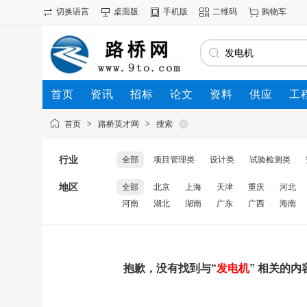
切换语言
桌面版
手机版
二维码
购物车
首页
资讯
招标
论文
资料
供应
工
首页
>
路桥英才网
>
搜索
行业
全部
项目管理类
设计类
试验检测类
地区
全部
北京
上海
天津
重庆
河北
河南
湖北
湖南
广东
广西
海南
抱歉，没有找到与“
发电机
” 相关的内