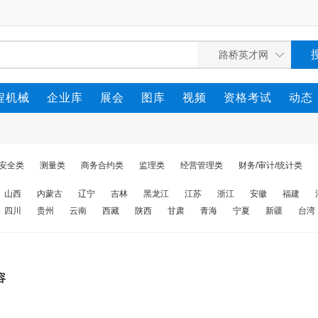
程机械
企业库
展会
图库
视频
资格考试
动态
安全类
测量类
商务合约类
监理类
经营管理类
财务/审计/统计类
山西
内蒙古
辽宁
吉林
黑龙江
江苏
浙江
安徽
福建
四川
贵州
云南
西藏
陕西
甘肃
青海
宁夏
新疆
台湾
容